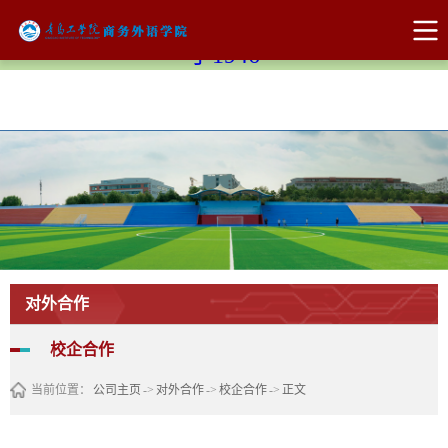
Bevictor伟德官网-韦德(中国)体育-伟大始
于1946
对外合作
校企合作
当前位置：
公司主页
->
对外合作
->
校企合作
->
正文