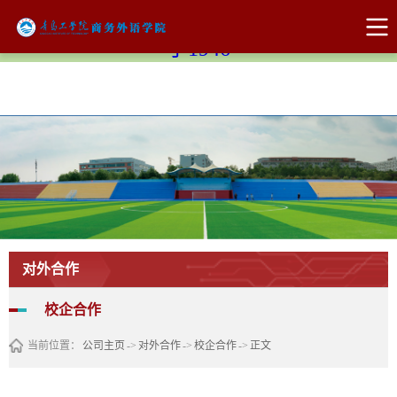
Bevictor伟德官网-韦德(中国)体育-伟大始
于1946
对外合作
校企合作
当前位置：
公司主页
->
对外合作
->
校企合作
->
正文