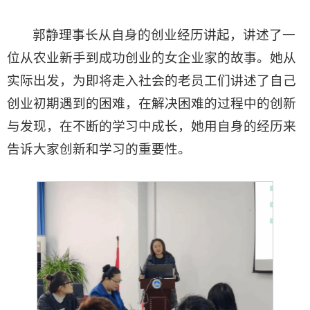
郭静理事长从自身的创业经历讲起，讲述了一
位从农业新手到成功创业的女企业家的故事。她从
实际出发，为即将走入社会的老员工们讲述了自己
创业初期遇到的困难，在解决困难的过程中的创新
与发现，在不断的学习中成长，她用自身的经历来
告诉大家创新和学习的重要性。