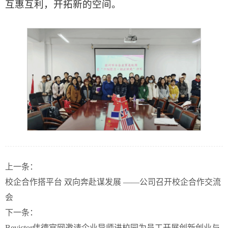
互惠互利，开拓新的空间。
上一条：
校企合作搭平台 双向奔赴谋发展 ——​公司召开校企合作交流
会
下一条：
​Bevictor伟德官网邀请企业导师进校园为员工开展创新创业与