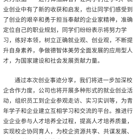
业创业中有了新的收获和启发，也让同学们感受到
了创业的艰辛和勇于担当奉献的企业家精神，准确
定位自己的职业规划，同学们纷纷表示将努力学
习，练好本领，树立正确就业观、创业观，不断提
升自身素养，争做德智体美劳全面发展的应用型人
才，为国家建设和社会发展贡献力量。
通过本次创业事迹分享，我们将进一步加深校
企合作力度，公司也将开展多种形式的就业创业活
动，组织员工到企业参观走访、实习实训等，为青
年学子和企业建立互相学习和交流的平台。推进行
业企业参与人才培养全过程，提高人才培养质量，
实现校企协同育人，为校企资源共享、共谋发展、