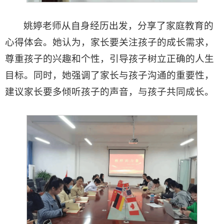
姚婷老师从自身经历出发，分享了家庭教育的
心得体会。她认为，家长要关注孩子的成长需求，
尊重孩子的兴趣和个性，引导孩子树立正确的人生
目标。同时，她强调了家长与孩子沟通的重要性，
建议家长要多倾听孩子的声音，与孩子共同成长。