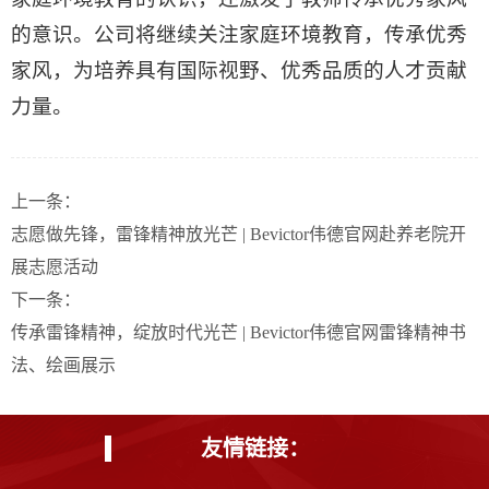
的意识。公司将继续关注家庭环境教育，传承优秀
家风，为培养具有国际视野、优秀品质的人才贡献
力量。
上一条：
志愿做先锋，雷锋精神放光芒 | ​Bevictor伟德官网赴养老院开
展志愿活动
下一条：
传承雷锋精神，绽放时代光芒 | ​Bevictor伟德官网雷锋精神书
法、绘画展示
友情链接：