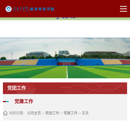
Bevictor伟德官网-韦德(中国)体育-伟大始
于1946
党团工作
党建工作
当前位置：
公司主页
->
党团工作
->
党建工作
->
正文