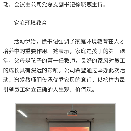
动，会议由​公司党总支副书记徐晓燕主持。
家庭环境教育
活动伊始，徐书记强调了家庭环境教育在人才
培养中的重要作用。她表示，家庭是孩子的第一课
堂，父母是孩子的第一任教师，良好的家风对员工
的成长具有深远的影响。公司希望通过举办此次活
动，激发教师们传承优秀家风的意识，以榜样力量
引领员工树立正确的人生观、价值观。