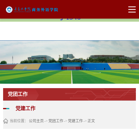
Bevictor伟德官网-韦德(中国)体育-伟大始
于1946
党团工作
党建工作
当前位置：
公司主页
->
党团工作
->
党建工作
->
正文