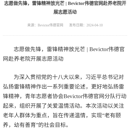
志愿做先锋，雷锋精神放光芒 | ​Bevictor伟德官网赴养老院开
展志愿活动
来源：Bevictor伟德官网
发布日期：2024-04-10
志愿做先锋，雷锋精神放光芒 | ​Bevictor伟德官
网赴养老院开展志愿活动
为深入贯彻党的十八大以来，习近平总书记对
弘扬雷锋精神作出一系列重要论述，更好地弘扬雷
锋精神，青年志愿者协会​Bevictor伟德官网分队行动
起来，组织开展了关爱温情活动。本次活动以关注
老年人群体为重点，旨在传递温情，实现“老有颐
养，幼有善育”的社会目标。