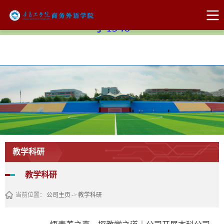
Bevictor伟德官网-韦德(中国)体育-伟大始
于1946
教学科研
教学科研
当前位置：
公司主页
->
教学科研