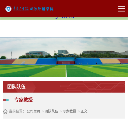
Bevictor伟德官网-韦德(中国)体育-伟大始
于1946
团队队伍
专家教授
当前位置：
公司主页
->
团队队伍
->
专家教授
->
正文