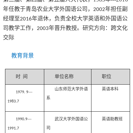
年
任教于青岛农业大学外国语公司，
年担任副
2002
经理至
年退休，负责全校大学英语和外国语公
2016
司教学工作，
年晋升教授。研究方向：跨文化
2003
交际
教育背景
时
间
单位名称
职位
山东师范大学外语
英语本科
—
1979. 9
系
1983.7
—
武汉大学外国语公
英语助教班
1990.9
司
1991.7