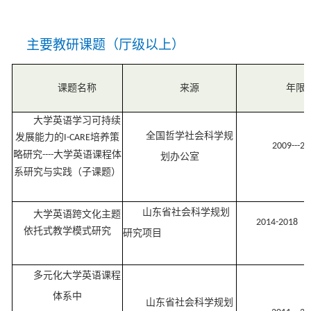
主要教
研
课题（厅级以上）
课题名称
来源
年限
大学英语学习可持续
全国哲学社会科学规
发展能力的
培养策
I-CARE
2009
---2
略研究
大学英语课程体
----
划办公室
系研究与实践（子课题）
山东省社会科学规划
大学英语跨文化主题
2014-2018
依托式教学模式研究
研究项目
多元化大学英语课程
体系中
山东省社会科学规划