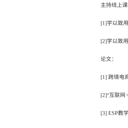
主持线上课
[1]学以
[2]学以
论文：
[1] 跨境
[2]“互联
[3] ES