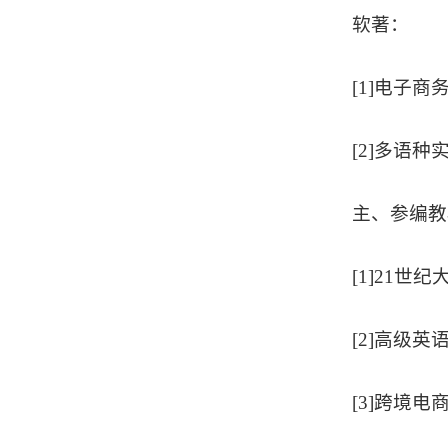
软著：
[1]电子商
[2]多语种
主、参编
教
[1]21
[2]高级英
[3]跨境电