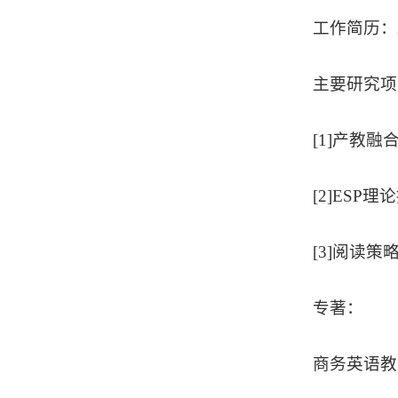
工作简历：
主要研究项
[1]产教融
[2]ESP
[3]阅读策
专著：
商务英语教学