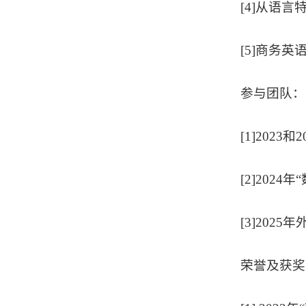
[4]从语言
[5]商务英
参与团队：
[1]202
[2]20
[3]202
荣誉及获奖