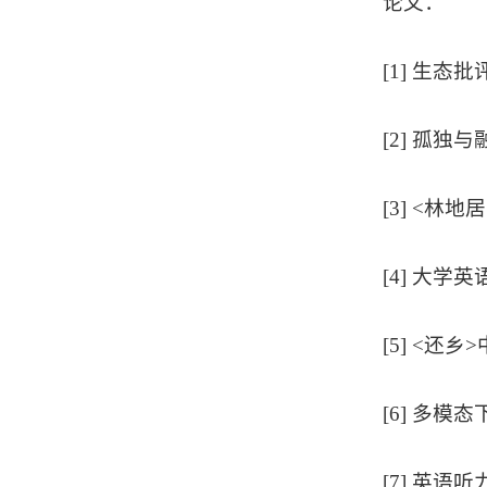
论文：
[1] 生态
[2] 孤独
[3] <林
[4] 大学
[5] <还
[6] 多模
[7] 英语