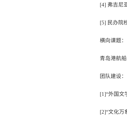
[4] 弗吉尼
[5] 民办
横向课题：
青岛港航船务
团队建设：
[1]“外
[2]“文