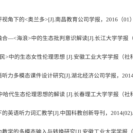
批评视角下的<奥兰多>[J].南昌教育公司学报，2016（01）
与融合—<海浪>中的生态批判意识解读[J].长江大学学报（
地居民>中的生态女性伦理思想 [J].安徽工业大学学报（社科版
英语听力多模态课件设计研究[J].湖北经济公司学报，2014
乡>中哈代生态伦理思想的解读 [J].长春理工大学学报（社科版
态下的英语听力词汇教学[J].中国科教创新导刊，2014(02)
听力教学的多模态输入与转换研究[J].安徽工业大学学报（社科