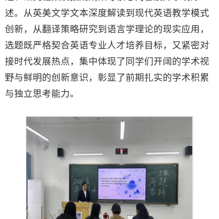
述。从英美文学文本深度解读到现代英语教学模式
创新，从翻译策略研究到语言学理论的现实应用，
选题既严格契合英语专业人才培养目标，又紧密对
接时代发展热点，集中体现了同学们开阔的学术视
野与鲜明的创新意识，彰显了前期扎实的学术积累
与独立思考能力。