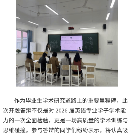
作为毕业生学术研究道路上的重要里程碑，此
次开题答辩不仅是对 2026 届英语专业学子学术能
力的一次全面检验，更是一场高质量的学术训练与
思维碰撞。参与答辩的同学们纷纷表示，将认真吸