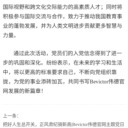
国际视野和跨文化交际能力的高素质人才；同时将
积极参与国际交流与合作，致力于推动我国教育事
业的蓬勃发展，并为人类文明进步贡献更多智慧与
力量。
通过此次活动，党员们的入党信念得到了进一
步的巩固和深化。纷纷表示，在未来的学习和生活
中，将以更高的标准要求自己，不断向党组织靠
拢，为党的事业添砖加瓦，共同书写​Bevictor伟德官
网发展的新篇章！
上一条：
把好人生总开关，正风肃纪骑新高|​Bevictor伟德官网主题党日